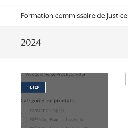
Formation commissaire de justice
2024
WooCommerce Products Filter
FILTER
Catégories de produits
FORMATION CdJ
(11)
PRÉPA CdJ - Examen d'accès
(3)