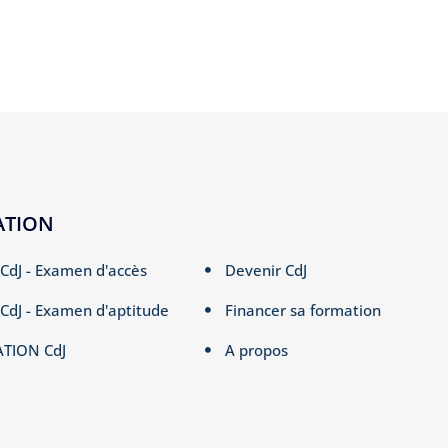
ATION
CdJ - Examen d'accès
Devenir CdJ
CdJ - Examen d'aptitude
Financer sa formation
TION CdJ
A propos