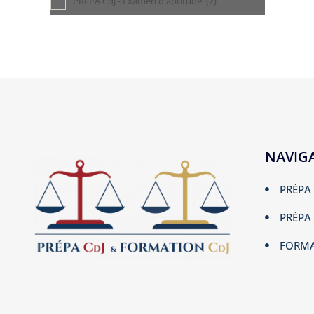
PRÉPA CdJ - Examen d'aptitude
(2)
NAVIG
PRÉPA 
PRÉPA 
FORMA