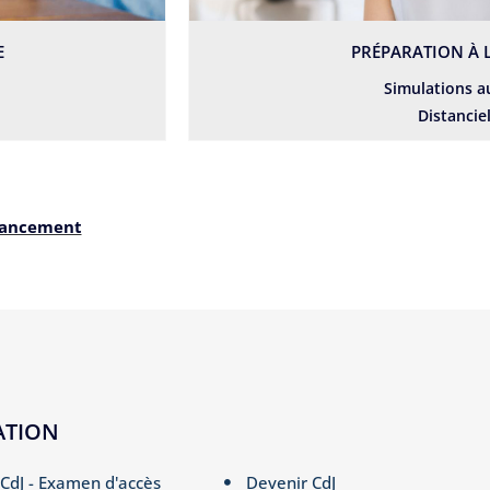
E
PRÉPARATION À 
Simulations a
Distancie
nancement
ATION
CdJ - Examen d'accès
Devenir CdJ