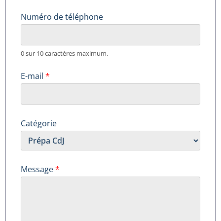
i
s
Numéro de téléphone
e
A
c
0 sur 10 caractères maximum.
c
o
r
E-mail
*
d
e
t
Catégorie
Message
*