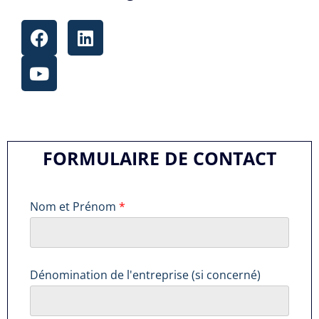
FORMULAIRE DE CONTACT
l
Nom et Prénom
*
'
e
n
t
r
Dénomination de l'entreprise (si concerné)
e
p
r