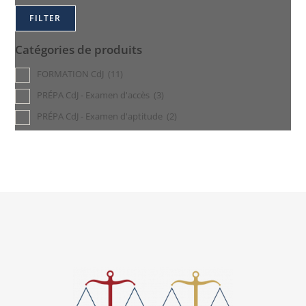
FILTER
Catégories de produits
FORMATION CdJ
(11)
PRÉPA CdJ - Examen d'accès
(3)
PRÉPA CdJ - Examen d'aptitude
(2)